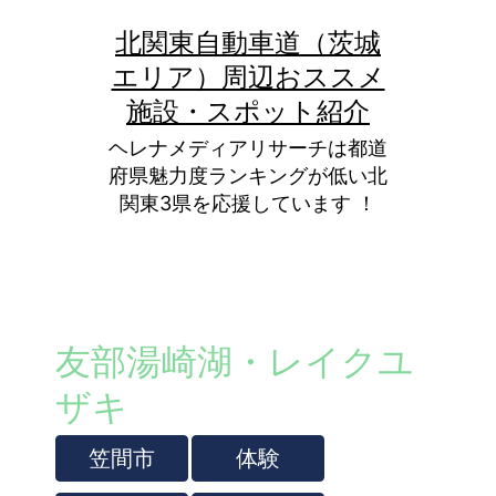
コ
北関東自動車道（茨城
ン
エリア）周辺おススメ
テ
施設・スポット紹介
ン
ヘレナメディアリサーチは都道
ツ
府県魅力度ランキングが低い北
関東3県を応援しています ！
へ
ス
キ
ッ
友部湯崎湖・レイクユ
プ
ザキ
笠間市
体験